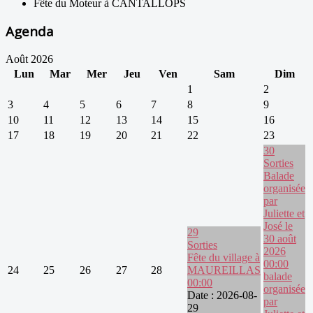
Fête du Moteur à CANTALLOPS
Agenda
Août 2026
Lun
Mar
Mer
Jeu
Ven
Sam
Dim
1
2
3
4
5
6
7
8
9
10
11
12
13
14
15
16
17
18
19
20
21
22
23
30
Sorties
Balade
organisée
par
Juliette et
José le
29
30 août
Sorties
2026
Fête du village à
00:00
24
25
26
27
28
MAUREILLAS
balade
00:00
organisée
Date :
2026-08-
par
29